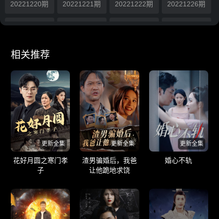
20221220期
20221221期
20221222期
20221226期
20230220期
20230222期
20230223期
20230227期
20230518
20230522
20230524
20230525
20221227期
20221228期
20221229期
20230102期
20230301期
20230302期
20230307期
20230313期
20230529
20230530
20230601
20230605
20230103期
20230104期
20230105期
20230109期
相关推荐
20230314期
20230315期
20230320期
20230321期
20230607
20230608
20230613
20230614
20230110期
20230111期
20230112期
20230116期
20230322期
20230323期
20230328期
20230329期
20230615
20230620
20230622
20230626
20230117期
20230118期
20230119期
20230122期
20230330期
20230403期
20230404期
20230405期
20230627
20230628
20230629
20230703
20230130期
20230131期
20230201期
20230202期
20230406期
20230410期
20230411期
20230413期
20230705
20230706
20230710
20230711
更新全集
更新全集
更新全集
20230206期
20230207期
20230208期
20230209期
20230501期
20230502期
20230503期
20230504期
20230712
20230713
20230717
20230718
花好月圆之寒门孝
渣男骗婚后，我爸
婚心不轨
20230213期
20230214期
20230215期
20230216期
子
让他跪地求饶
20230509
20230510
20230516
20230517
20230719
20230720
20230724
20230725
20230220期
20230222期
20230223期
20230227期
20230518
20230522
20230524
20230525
20230726
20230727
20230731
20230801
20230301期
20230302期
20230307期
20230313期