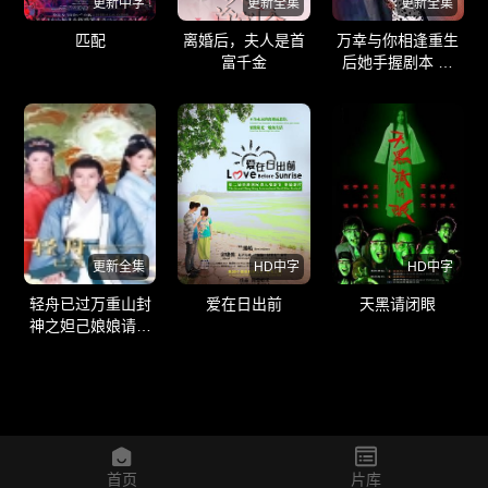
更新中字
更新全集
更新全集
匹配
离婚后，夫人是首
万幸与你相逢重生
富千金
后她手握剧本 这
一世，她发誓绝不
重蹈覆辙
更新全集
HD中字
HD中字
轻舟已过万重山封
爱在日出前
天黑请闭眼
神之妲己娘娘请自
重
首页
片库