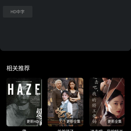
HD中字
相关推荐
更新HD
更新全集
更新全集