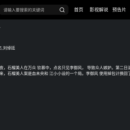
首页
影视解说
预告片
人
杰,刘倬廷
入夜，石榴美人在万众 钦慕中，点名只见李御风， 导致众人嫉妒。第二日
 来，石榴美人案是血未央和 江小小设的一个局。李御风 使用掉包计换回