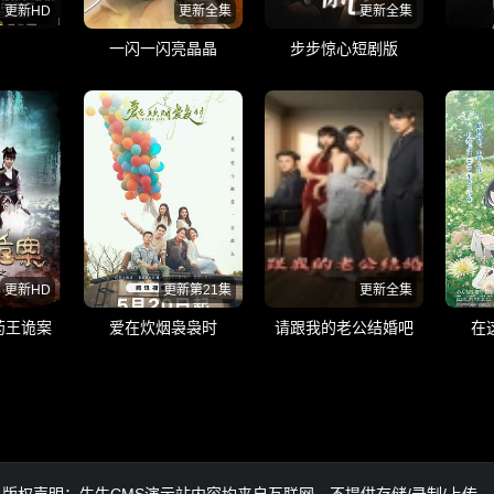
更新HD
更新全集
更新全集
一闪一闪亮晶晶
步步惊心短剧版
更新HD
更新第21集
更新全集
药王诡案
爱在炊烟袅袅时
请跟我的老公结婚吧
在