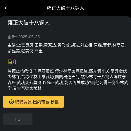
雍正大破十八铜人
雍正大破十八铜人
更新: 2025-05-25
主演:上官灵凤,田鹏,黄家达,黄飞龙,胡光,刘立祖,原森,曹健,林亭君,
俞雄美,张美仪,严重
简介
清雍正私改诏书,谋夺帝位.传少林寺密谋造反,遂乔装平民,亲身潜伏
少林寺,苦练少林上乘武功,图闯出通天门.然少林寺十八铜人阵攻守
森严,武功变幻莫测,以雍正武功,能否闯关成功?而他习得一身少林武
学,又会否贻害武林
鸭鸭资源-国内带宽,秒播
HD