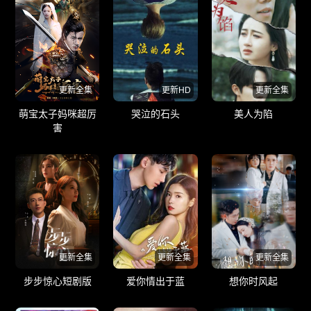
更新全集
更新HD
更新全集
萌宝太子妈咪超厉
哭泣的石头
美人为陷
害
更新全集
更新全集
更新全集
步步惊心短剧版
爱你情出于蓝
想你时风起