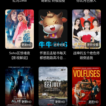
红河1948
哥斯拉 终极战役
你比月色撩人
更新HD
更新全集
更新全集
Soho区惊魂夜
怀崽后孟秘书每天
战神的五个绝色师
【影视解说】
都想跑路高冷总裁
姐倒追我
的追妻攻略
更新HD
更新HD
更新HD