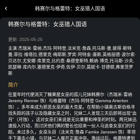
韩赛尔与格蕾特：女巫猎人国语
韩赛尔与格蕾特：女巫猎人国语
更新: 2025-05-25
主演:杰瑞米·雷纳,杰玛·阿特登,法米克·詹森,托马斯·曼,彼得·斯特
曼,菲拉·维塔拉,德里克·梅耶斯,罗宾·阿特金·唐斯,英格丽德·波尔索·
贝达尔,尤安娜·库里克,比约恩·桑德奎斯特,赖纳·博克,托马斯·沙夫,
凯瑟琳·库内尔,塞德里克·伊奇,佐伊·贝尔,莫妮卡·甘德顿,弗里茨罗
斯
简介
在童年时代便消灭了糖果屋女巫的孤儿兄妹韩赛尔（杰瑞米·雷纳
Jeremy Renner 饰）与格蕾特（杰玛·阿特登 Gemma Arterton
饰），多年来成为邪恶女巫的最大克星。在帮助小镇奥古斯伯格寻
找失踪的孩子以及隐藏女巫之时，兄妹二人发现三天后即将出现“血
月”（月蚀），这对女巫们来说是无比重要和神圣的时刻。两兄妹迅
速投入行动，而讨厌他们俩的警长也招来一伙人马追查女巫们的行
踪。未过多久，女巫头目（法米克·詹森 Famke Janssen 饰）率领
手下袭击小镇，与兄妹二人展开正面冲突。激战过后，格蕾特遭到